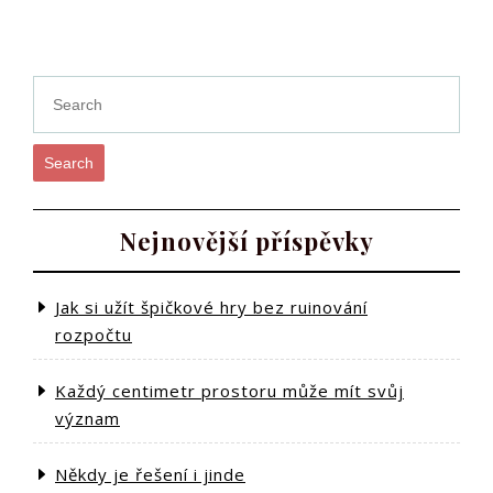
příspěvek
Post
Search
Nejnovější příspěvky
Jak si užít špičkové hry bez ruinování
rozpočtu
Každý centimetr prostoru může mít svůj
význam
Někdy je řešení i jinde