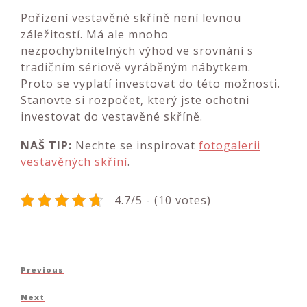
Pořízení vestavěné skříně není levnou
záležitostí. Má ale mnoho
nezpochybnitelných výhod ve srovnání s
tradičním sériově vyráběným nábytkem.
Proto se vyplatí investovat do této možnosti.
Stanovte si rozpočet, který jste ochotni
investovat do vestavěné skříně.
NAŠ TIP:
Nechte se inspirovat
fotogalerii
vestavěných skříní
.
4.7/5 - (10 votes)
Navigace
Previous
Previous
pro
Post
Next
Next