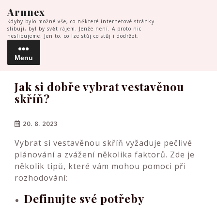
Skip
Arnnex
to
Kdyby bylo možné vše, co některé internetové stránky
content
slibují, byl by svět rájem. Jenže není. A proto nic
neslibujeme. Jen to, co lze stůj co stůj i dodržet.
Menu
Menu
Jak si dobře vybrat vestavěnou
skříň?
20. 8. 2023
Vybrat si vestavěnou skříň vyžaduje pečlivé
plánování a zvážení několika faktorů. Zde je
několik tipů, které vám mohou pomoci při
rozhodování:
Definujte své potřeby