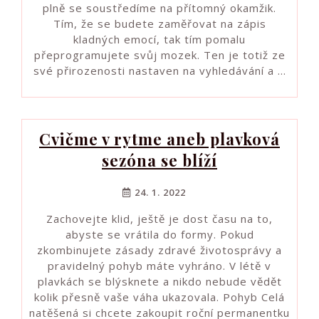
plně se soustředíme na přítomný okamžik.
Tím, že se budete zaměřovat na zápis
kladných emocí, tak tím pomalu
přeprogramujete svůj mozek. Ten je totiž ze
své přirozenosti nastaven na vyhledávání a …
Cvičme v rytme aneb plavková
sezóna se blíží
24. 1. 2022
Zachovejte klid, ještě je dost času na to,
abyste se vrátila do formy. Pokud
zkombinujete zásady zdravé životosprávy a
pravidelný pohyb máte vyhráno. V létě v
plavkách se blýsknete a nikdo nebude vědět
kolik přesně vaše váha ukazovala. Pohyb Celá
natěšená si chcete zakoupit roční permanentku