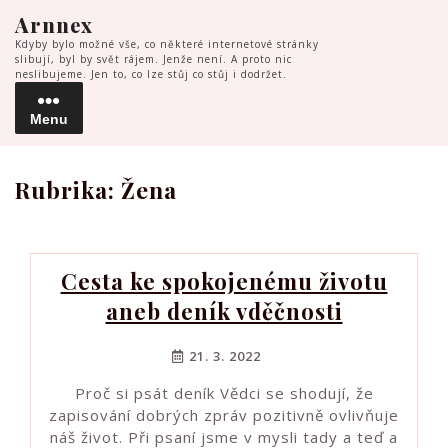
Skip
Arnnex
to
Kdyby bylo možné vše, co některé internetové stránky
content
slibují, byl by svět rájem. Jenže není. A proto nic
neslibujeme. Jen to, co lze stůj co stůj i dodržet.
Menu
Menu
Rubrika:
Žena
Cesta ke spokojenému životu
aneb deník vděčnosti
21. 3. 2022
Proč si psát deník Vědci se shodují, že
zapisování dobrých zpráv pozitivně ovlivňuje
náš život. Při psaní jsme v mysli tady a teď a