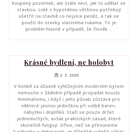
koupený pozemek, ale stále neví, jak to udělat se
stavbou. Lidé s hypotékou většinou potřebují
ušetřit na stavbě co nejvíce peněz, a tak se
pouští do stavby vlastníma rukama. To je
problém hlavně v případě, že člověk …
Krásné bydlení, ne holobyt
2. 3. 2020
V honbě za úžasně vyhlížejícím moderním bytem
nemusíte v žádném případě propadat kouzlu
minimalismu, i když i jeho půvab zůstává pro
některé jasnou jedničkou při volbě barev,
nábytku i doplňků. Stačí se pouze držet
jednoduchých, avšak praktických zásad, které
skutečně fungují. Dříve, než se přesuneme
k nábytku a dekoracím, je důležité vyřešit vůbec