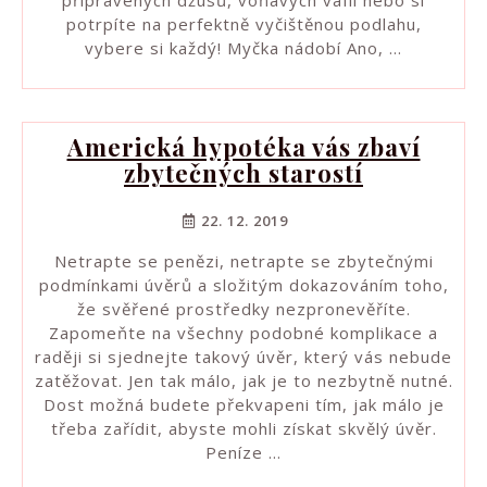
připravených džusů, voňavých vaflí nebo si
potrpíte na perfektně vyčištěnou podlahu,
vybere si každý! Myčka nádobí Ano, …
Americká hypotéka vás zbaví
zbytečných starostí
22. 12. 2019
Netrapte se penězi, netrapte se zbytečnými
podmínkami úvěrů a složitým dokazováním toho,
že svěřené prostředky nezpronevěříte.
Zapomeňte na všechny podobné komplikace a
raději si sjednejte takový úvěr, který vás nebude
zatěžovat. Jen tak málo, jak je to nezbytně nutné.
Dost možná budete překvapeni tím, jak málo je
třeba zařídit, abyste mohli získat skvělý úvěr.
Peníze …