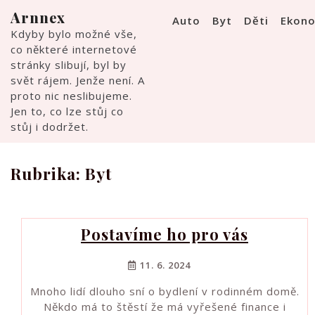
Skip
Arnnex
Auto
Byt
Děti
Ekon
to
Kdyby bylo možné vše,
content
co některé internetové
stránky slibují, byl by
svět rájem. Jenže není. A
proto nic neslibujeme.
Jen to, co lze stůj co
stůj i dodržet.
Rubrika:
Byt
Postavíme ho pro vás
11. 6. 2024
Mnoho lidí dlouho sní o bydlení v rodinném domě.
Někdo má to štěstí že má vyřešené finance i