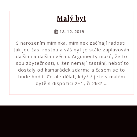
Malý byt
18. 12. 2019
S narozením miminka, miminek začínají radosti.
Jak jde čas, rostou a váš byt je stále zaplavován
dalšími a dalšími věcmi. Argumenty mužů, že to
jsou zbytečnosti, u žen nemají zastání, neboť to
dostaly od kamarádek zdarma a časem se to
bude hodit. Co ale dělat, když žijete v malém
bytě s dispozicí 2+1, či 2kk? …