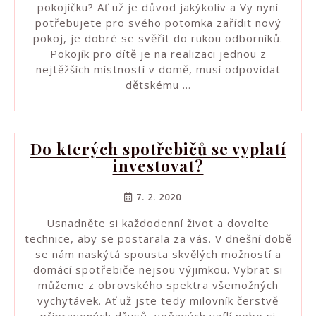
pokojíčku? Ať už je důvod jakýkoliv a Vy nyní
potřebujete pro svého potomka zařídit nový
pokoj, je dobré se svěřit do rukou odborníků.
Pokojík pro dítě je na realizaci jednou z
nejtěžších místností v domě, musí odpovídat
dětskému …
Do kterých spotřebičů se vyplatí
investovat?
7. 2. 2020
Usnadněte si každodenní život a dovolte
technice, aby se postarala za vás. V dnešní době
se nám naskýtá spousta skvělých možností a
domácí spotřebiče nejsou výjimkou. Vybrat si
můžeme z obrovského spektra všemožných
vychytávek. Ať už jste tedy milovník čerstvě