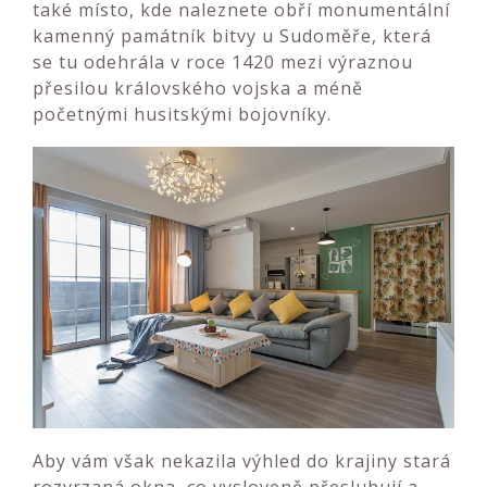
také místo, kde naleznete obří
monumentální
kamenný památník bitvy u Sudoměře, kter
á
se tu odehrála v roce 1420 mezi výraznou
přesilou královského vojska a méně
početnými husitskými bojovníky.
Aby vám však nekazila výhled do krajiny stará
rozvrzaná okna, co vysloveně přesluhují a