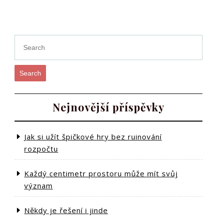
příspěvek
Post
Search
Nejnovější příspěvky
Jak si užít špičkové hry bez ruinování
rozpočtu
Každý centimetr prostoru může mít svůj
význam
Někdy je řešení i jinde