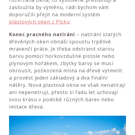
zasloužila by výměnu, rádi bychom vám
doporučili přejít na moderní systém
plastových oken z Písku
.
Konec pracného natírání
– natírání starých
dřevěných oken obnáší spoustu trpělivé
mravenčí práce. Je třeba odstranit starou
barvu pomocí horkovzdušné pistole nebo
plynovým hořákem, zbytky barvy se musí
obrousit, poškozená místa na dřevě vytmelit
a provést jeden základový a dva finální
nátěry. Nová plastová okna se však nenatírají
ani nepenetrují, přesto si řadu let uchovají
svou krásu v podobě různých barev nebo
imitace dřeva.