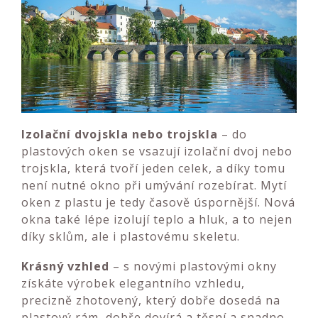
Izolační dvojskla nebo trojskla
– do
plastových oken se vsazují izolační dvoj nebo
trojskla, která tvoří jeden celek, a díky tomu
není nutné okno při umývání rozebírat. Mytí
oken z plastu je tedy časově úspornější. Nová
okna také lépe izolují teplo a hluk, a to nejen
díky sklům, ale i plastovému skeletu.
Krásný vzhled
– s novými plastovými okny
získáte výrobek elegantního vzhledu,
precizně zhotovený, který dobře dosedá na
plastový rám, dobře dovírá a těsní a snadno