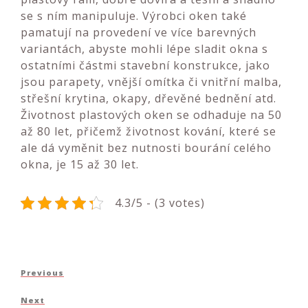
se s ním manipuluje. Výrobci oken také
pamatují na provedení ve více barevných
variantách, abyste mohli lépe sladit okna s
ostatními částmi stavební konstrukce, jako
jsou parapety, vnější omítka či vnitřní malba,
střešní krytina, okapy, dřevěné bednění atd.
Životnost plastových oken se odhaduje na 50
až 80 let, přičemž životnost kování, které se
ale dá vyměnit bez nutnosti bourání celého
okna, je 15 až 30 let.
4.3/5 - (3 votes)
Navigace
Previous
Previous
pro
Post
Next
Next