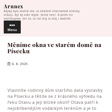
Skip
Arnnex
to
Kdyby bylo možné vše, co některé internetové stránky
content
slibují, byl by svět rájem. Jenže není. A proto nic
neslibujeme. Jen to, co lze stůj co stůj i dodržet.
Menu
Menu
Měníme okna ve starém domě na
Písecku
6. 8. 2025
Vlastníte rodinný dům staršího data výstavby
na Písecku a těšíte se z krásného výhledu na
řeku Otavu a její blízké okolí? Otava patří k
nejoblíbenějším vodáckým terénům a je to