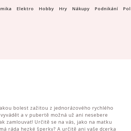
omika
Elektro
Hobby
Hry
Nákupy
Podnikání
Pol
jakou bolest zažitou z jednorázového rychlého
 vyvádět a v pubertě možná už ani nesebere
ak zamlouvat! Určitě se na vás, jako na matku
emá ráda hezké šperky? A určitě ani vaše dcerka