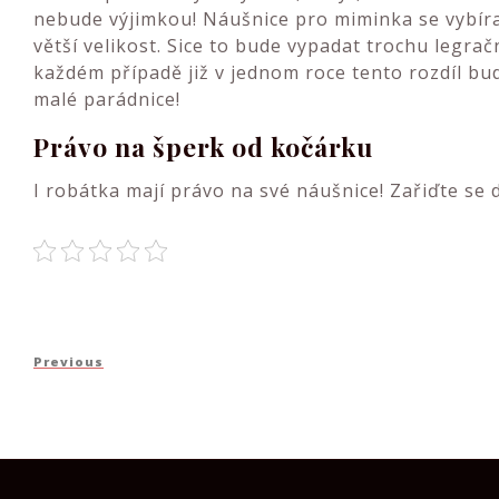
nebude výjimkou!
Náušnice pro miminka
se vybíra
větší velikost. Sice to bude vypadat trochu legračn
každém případě již v jednom roce tento rozdíl bu
malé parádnice!
Právo na šperk od kočárku
I robátka mají právo na své náušnice! Zařiďte se 
Navigace
Previous
Previous
pro
Post
příspěvek