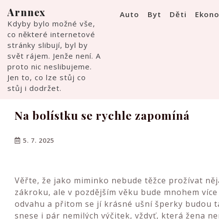
Skip
Arnnex
Auto
Byt
Děti
Ekon
to
Kdyby bylo možné vše,
content
co některé internetové
stránky slibují, byl by
svět rájem. Jenže není. A
proto nic neslibujeme.
Jen to, co lze stůj co
stůj i dodržet.
Na bolístku se rychle zapomíná
5. 7. 2025
Věřte, že jako miminko nebude těžce prožívat ně
zákroku, ale v pozdějším věku bude mnohem více
odvahu a přitom se jí krásné ušní šperky budou t
snese i pár nemilých výčitek, vždyť, která žena n