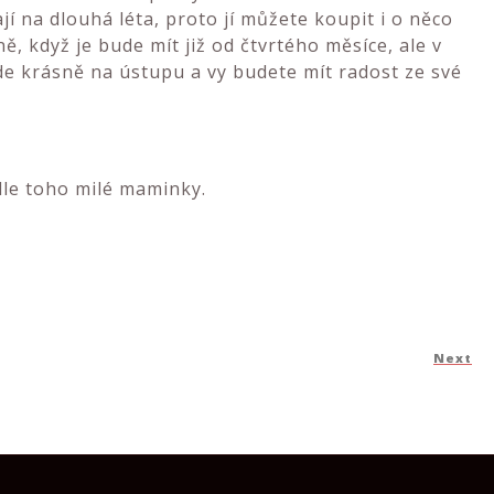
jí na dlouhá léta, proto jí můžete koupit i o něco
ě, když je bude mít již od čtvrtého měsíce, ale v
de krásně na ústupu a vy budete mít radost ze své
dle toho milé maminky.
Next
N
Po