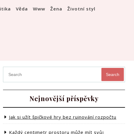
itika
Věda
Www
Žena
Životní styl
Search
Nejnovější příspěvky
Jak si užít špičkové hry bez ruinování rozpočtu
Každý centimetr prostoru může mít svůj