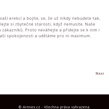
vaší erekcí a bojíte, se, že už nikdy nebudete tak,
lejte si zbytečné starosti, když nemusíte. Naše
zákazníků. Proto neváhejte a přidejte se k nim i
 vaší spokojenosti a uděláme pro ni maximum.
Next
N
Po
© Arnnex.cz - Všechna práva vyhrazena.