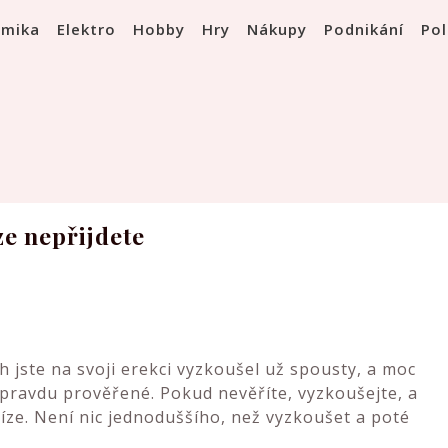
omika
Elektro
Hobby
Hry
Nákupy
Podnikání
Pol
ze nepřijdete
h jste na svoji
erekci
vyzkoušel už spousty, a moc
opravdu prověřené. Pokud nevěříte, vyzkoušejte, a
ze. Není nic jednoduššího, než vyzkoušet a poté