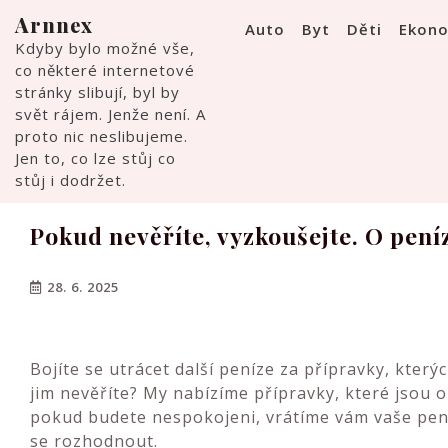
Skip
Arnnex
Auto
Byt
Děti
Ekon
to
Kdyby bylo možné vše,
content
co některé internetové
stránky slibují, byl by
svět rájem. Jenže není. A
proto nic neslibujeme.
Jen to, co lze stůj co
stůj i dodržet.
Pokud nevěříte, vyzkoušejte. O pení
28. 6. 2025
Bojíte se utrácet další peníze za přípravky, kterýc
jim nevěříte? My nabízíme přípravky, které jsou 
pokud budete nespokojeni, vrátíme vám vaše pení
se rozhodnout.