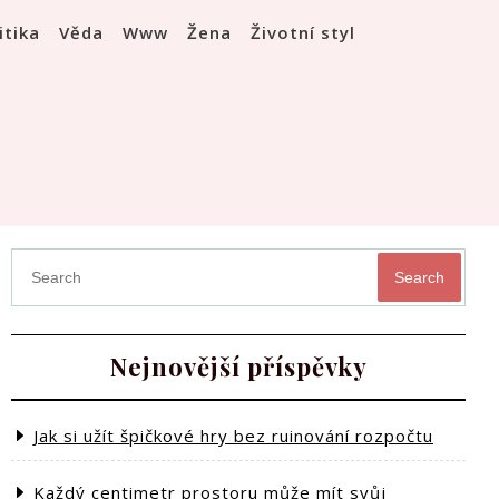
itika
Věda
Www
Žena
Životní styl
Search
Nejnovější příspěvky
Jak si užít špičkové hry bez ruinování rozpočtu
Každý centimetr prostoru může mít svůj