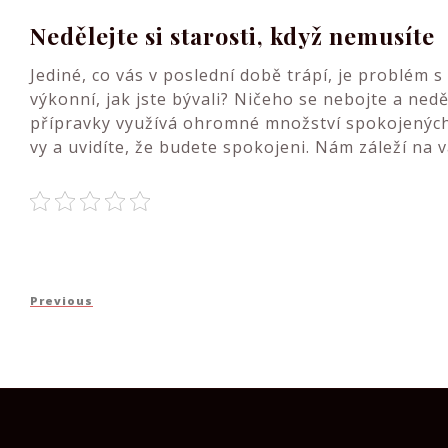
Nedělejte si starosti, když nemusíte
Jediné, co vás v poslední době trápí, je problém s 
výkonní, jak jste bývali? Ničeho se nebojte a nedě
přípravky využívá ohromné množství spokojených 
vy a uvidíte, že budete spokojeni. Nám záleží na
Navigace
Previous
Previous
pro
Post
příspěvek