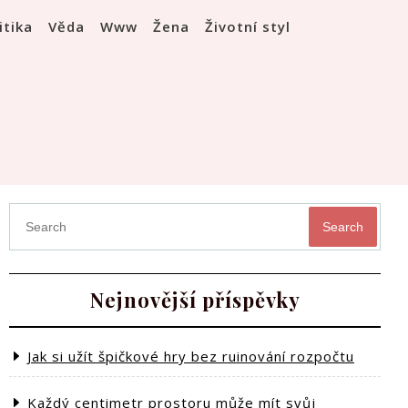
itika
Věda
Www
Žena
Životní styl
Search
Nejnovější příspěvky
Jak si užít špičkové hry bez ruinování rozpočtu
Každý centimetr prostoru může mít svůj