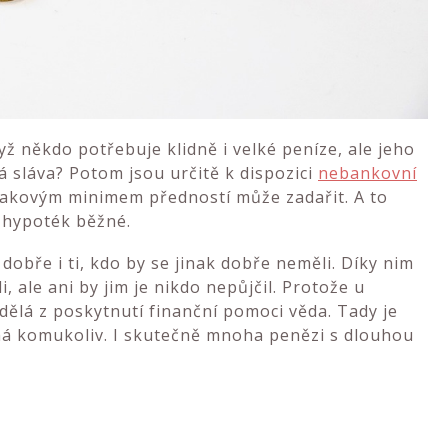
ž někdo potřebuje klidně i velké peníze, ale jeho
ná sláva? Potom jsou určitě k dispozici
nebankovní
s takovým minimem předností může zadařit. A to
u hypoték běžné.
bře i ti, kdo by se jinak dobře neměli. Díky nim
li, ale ani by jim je nikdo nepůjčil. Protože u
dělá z poskytnutí finanční pomoci věda. Tady je
máhá komukoliv. I skutečně mnoha penězi s dlouhou