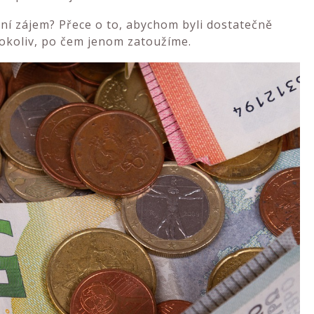
ní zájem? Přece o to, abychom byli dostatečně
cokoliv, po čem jenom zatoužíme.