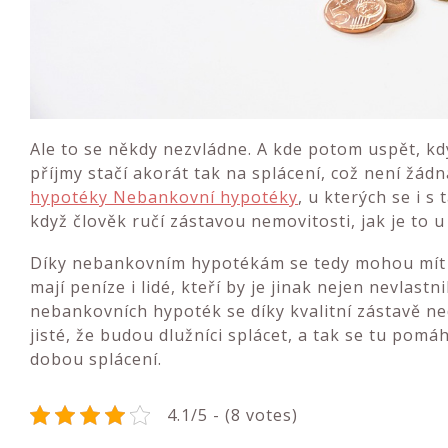
Ale to se někdy nezvládne. A kde potom uspět, kdy
příjmy stačí akorát tak na splácení, což není žád
hypotéky Nebankovní hypotéky
, u kterých se i 
když člověk ručí zástavou nemovitosti, jak je to 
Díky nebankovním hypotékám se tedy mohou mít do
mají peníze i lidé, kteří by je jinak nejen nevlastni
nebankovních hypoték se díky kvalitní zástavě ne
jisté, že budou dlužníci splácet, a tak se tu po
dobou splácení.
4.1/5 - (8 votes)