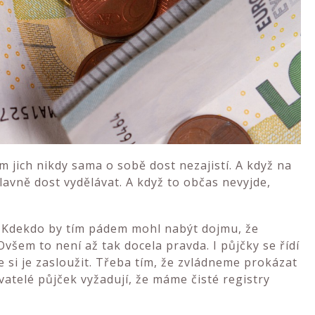
 jich nikdy sama o sobě dost nezajistí. A když na
avně dost vydělávat. A když to občas nevyjde,
 Kdekdo by tím pádem mohl nabýt dojmu, že
šem to není až tak docela pravda. I půjčky se řídí
e si je zasloužit. Třeba tím, že zvládneme prokázat
vatelé půjček vyžadují, že máme čisté registry