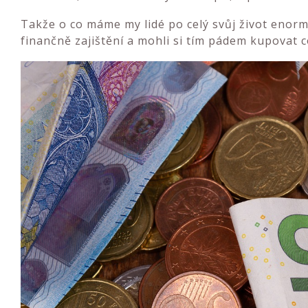
Takže o co máme my lidé po celý svůj život enorm
finančně zajištění a mohli si tím pádem kupovat 