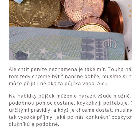
Ale chtít peníze neznamená je také mít. Touha nám
tom tedy chceme být finančně dobře, musíme si hl
může přijít i nějaká ta půjčka vhod. Ale…
Na nabídky půjček můžeme narazit všude možně.
podobnou pomoc dostane, kdykoliv ji potřebuje. Ov
určitými pravidly, a když je chceme dostat, musím
tak vysoké příjmy, jaké po nás konkrétní poskyto
dlužníků a podobně.