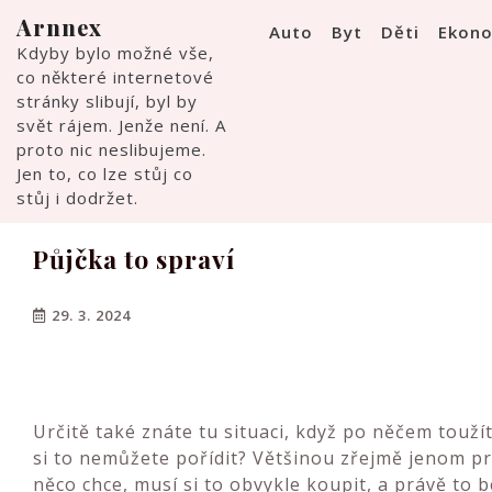
Skip
Arnnex
Auto
Byt
Děti
Ekon
to
Kdyby bylo možné vše,
content
co některé internetové
stránky slibují, byl by
svět rájem. Jenže není. A
proto nic neslibujeme.
Jen to, co lze stůj co
stůj i dodržet.
Půjčka to spraví
29. 3. 2024
Určitě také znáte tu situaci, když po něčem toužít
si to nemůžete pořídit? Většinou zřejmě jenom pr
něco chce, musí si to obvykle koupit, a právě to 