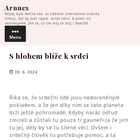
Skip
Arnnex
to
Kdyby bylo možné vše, co některé internetové stránky
content
slibují, byl by svět rájem. Jenže není. A proto nic
neslibujeme. Jen to, co lze stůj co stůj i dodržet.
Menu
Menu
S hlohem blíže k srdci
30. 6. 2024
Říká se, že srdeční lidé jsou nedoceněným
pokladem, a že jen díky nim se tato planeta
drží ještě pohromadě. Kdyby naráz odtud
zmizeli a zůstali tu pouze ti gauneři (a že jich
tu je), děly by se tu šílené věci. Ovšem i
srdečný člověk tu potřebuje pomoc, a ta