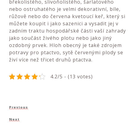
břekolistého, slivoňolistého, šarlatového
nebo ostruhatého je velmi dekorativní, bíle,
růžově nebo do červena kvetoucí keř, který si
můžete koupit i jako sazenici a vysadit jej v
zadním traktu hospodářské části vaší zahrady
jako součást živého plotu nebo jako jiný
ozdobný prvek. Hloh obecný je také zdrojem
potravy pro ptactvo, sytě červenými plody se
živí více než třicet druhů ptactva.
4.2/5 - (13 votes)
Navigace
Previous
Previous
pro
Post
Next
Next
příspěvek
Post