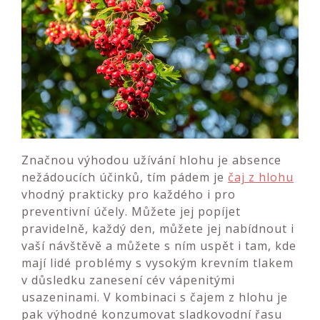
Značnou výhodou užívání hlohu je absence
nežádoucích účinků, tím pádem je
čaj z hlohu
vhodný prakticky pro každého i pro
preventivní účely. Můžete jej popíjet
pravidelně, každý den, můžete jej nabídnout i
vaší návštěvě a můžete s ním uspět i tam, kde
mají lidé problémy s vysokým krevním tlakem
v důsledku zanesení cév vápenitými
usazeninami. V kombinaci s čajem z hlohu je
pak výhodné konzumovat sladkovodní řasu