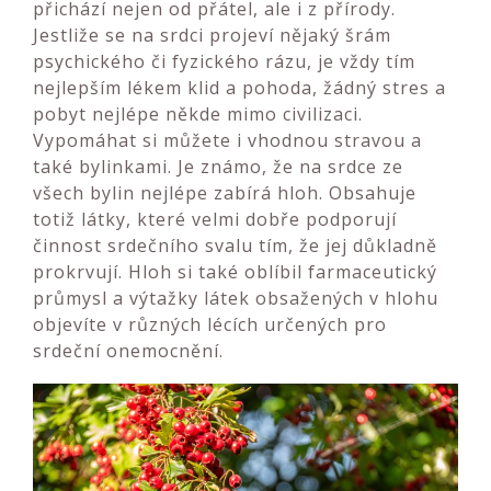
přichází nejen od přátel, ale i z přírody.
Jestliže se na srdci projeví nějaký šrám
psychického či fyzického rázu, je vždy tím
nejlepším lékem klid a pohoda, žádný stres a
pobyt nejlépe někde mimo civilizaci.
Vypomáhat si můžete i vhodnou stravou a
také bylinkami.
Je známo, že na srdce ze
všech bylin nejlépe zabírá hloh. Obsahuje
totiž látky, které velmi dobře podporují
činnost srdečního svalu tím, že jej důkladně
prokrvují. Hloh si také oblíbil farmaceutický
průmysl a výtažky látek obsažených v hlohu
objevíte v různých lécích určených pro
srdeční onemocnění.