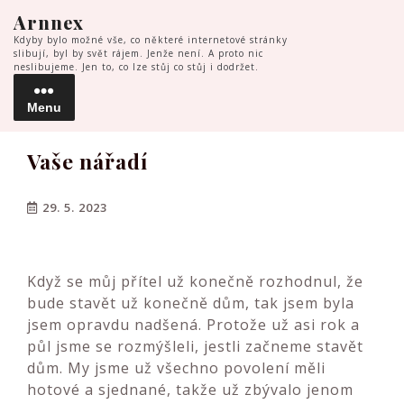
Skip
Arnnex
to
Kdyby bylo možné vše, co některé internetové stránky
content
slibují, byl by svět rájem. Jenže není. A proto nic
neslibujeme. Jen to, co lze stůj co stůj i dodržet.
Menu
Menu
Vaše nářadí
29. 5. 2023
Když se můj přítel už konečně rozhodnul, že
bude stavět už konečně dům, tak jsem byla
jsem opravdu nadšená. Protože už asi rok a
půl jsme se rozmýšleli, jestli začneme stavět
dům. My jsme už všechno povolení měli
hotové a sjednané, takže už zbývalo jenom