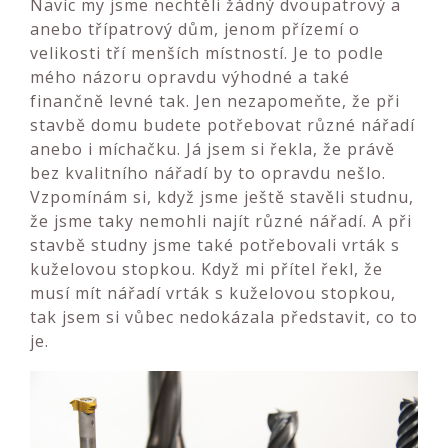
Navíc my jsme nechtěli žádný dvoupatrový a
anebo třípatrový dům, jenom přízemí o
velikosti tří menších místností. Je to podle
mého názoru opravdu výhodné a také
finančně levné tak. Jen nezapomeňte, že při
stavbě domu budete potřebovat různé nářadí
anebo i míchačku. Já jsem si řekla, že právě
bez kvalitního nářadí by to opravdu nešlo.
Vzpomínám si, když jsme ještě stavěli studnu,
že jsme taky nemohli najít různé nářadí. A při
stavbě studny jsme také potřebovali vrták s
kuželovou stopkou. Když mi přítel řekl, že
musí mít nářadí vrták s kuželovou stopkou,
tak jsem si vůbec nedokázala představit, co to
je.