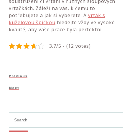
soustružení či vrtání v různých sloupových
vrtačkách. Záleží na vás, k čemu to
potřebujete a jak si vyberete. A
vrták s
kuželovou špičkou
hledejte vždy ve vysoké
kvalitě, aby vaše práce byla perfektní.
3.7/5 - (12 votes)
Navigace
Previous
Previous
pro
Post
Next
Next
příspěvek
Post