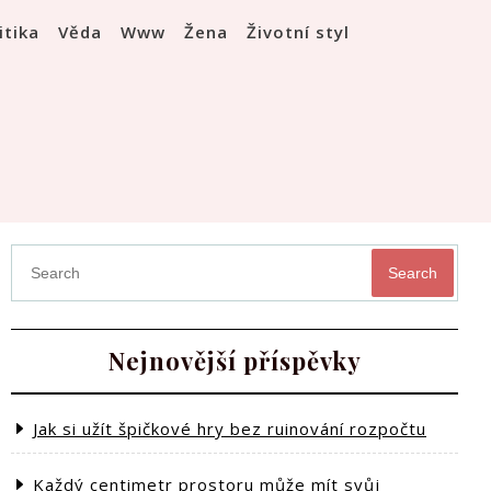
itika
Věda
Www
Žena
Životní styl
Search
Nejnovější příspěvky
Jak si užít špičkové hry bez ruinování rozpočtu
Každý centimetr prostoru může mít svůj