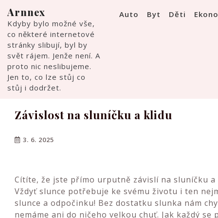
Skip
Arnnex
Auto
Byt
Děti
Ekon
to
Kdyby bylo možné vše,
content
co některé internetové
stránky slibují, byl by
svět rájem. Jenže není. A
proto nic neslibujeme.
Jen to, co lze stůj co
stůj i dodržet.
Závislost na sluníčku a klidu
3. 6. 2025
Cítíte, že jste přímo urputně závislí na sluníčku
Vždyť slunce potřebuje ke svému životu i ten ne
slunce a odpočinku! Bez dostatku slunka nám chyb
nemáme ani do ničeho velkou chuť. Jak každý se p