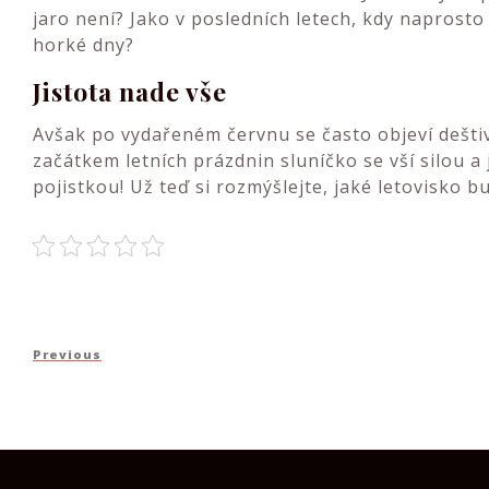
jaro není? Jako v posledních letech, kdy naprosto
horké dny?
Jistota nade vše
Avšak po vydařeném červnu se často objeví deštiv
začátkem letních prázdnin sluníčko se vší silou a 
pojistkou! Už teď si rozmýšlejte, jaké letovisko bu
Navigace
Previous
Previous
pro
Post
příspěvek