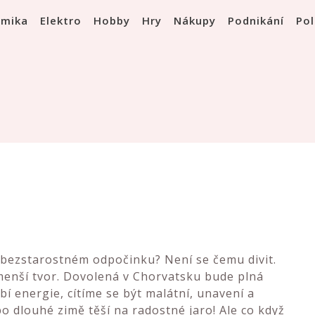
omika
Elektro
Hobby
Hry
Nákupy
Podnikání
Pol
 a bezstarostném odpočinku? Není se čemu divit.
jmenší tvor. Dovolená v Chorvatsku bude plná
í energie, cítíme se být malátní, unavení a
o dlouhé zimě těší na radostné jaro! Ale co když