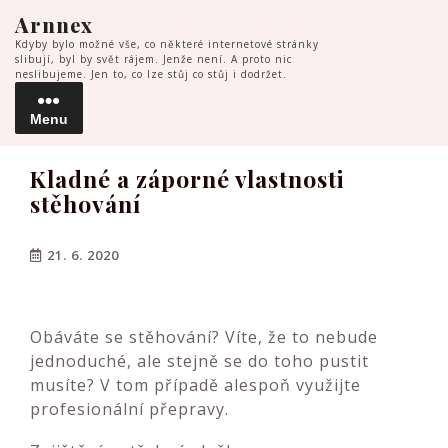
Skip
Arnnex
to
Kdyby bylo možné vše, co některé internetové stránky
content
slibují, byl by svět rájem. Jenže není. A proto nic
neslibujeme. Jen to, co lze stůj co stůj i dodržet.
Menu
Menu
Kladné a záporné vlastnosti
stěhování
21. 6. 2020
Obáváte se stěhování? Víte, že to nebude
jednoduché, ale stejně se do toho pustit
musíte? V tom případě alespoň využijte
profesionální přepravy.