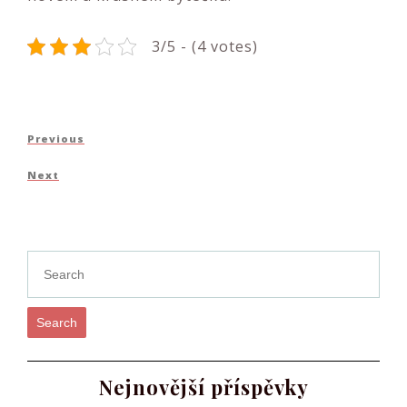
3/5 - (4 votes)
Navigace
Previous
Previous
pro
Post
Next
Next
příspěvek
Post
Search
Nejnovější příspěvky