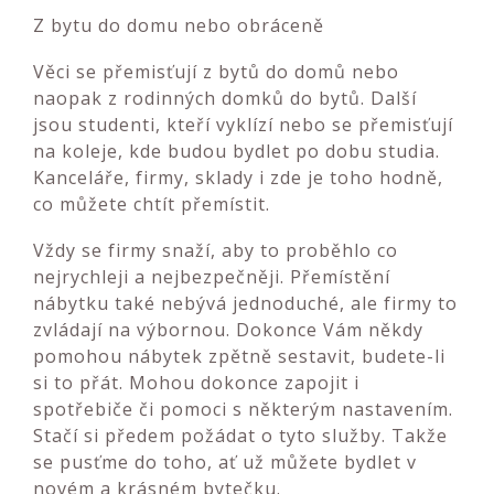
Z bytu do domu nebo obráceně
Věci se přemisťují z bytů do domů nebo
naopak z rodinných domků do bytů. Další
jsou studenti, kteří vyklízí nebo se přemisťují
na koleje, kde budou bydlet po dobu studia.
Kanceláře, firmy, sklady i zde je toho hodně,
co můžete chtít přemístit.
Vždy se firmy snaží, aby to proběhlo co
nejrychleji a nejbezpečněji. Přemístění
nábytku také nebývá jednoduché, ale firmy to
zvládají na výbornou. Dokonce Vám někdy
pomohou nábytek zpětně sestavit, budete-li
si to přát. Mohou dokonce zapojit i
spotřebiče či pomoci s některým nastavením.
Stačí si předem požádat o tyto služby. Takže
se pusťme do toho, ať už můžete bydlet v
novém a krásném bytečku.