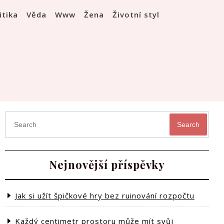
itika
Věda
Www
Žena
Životní styl
Search
Nejnovější příspěvky
Jak si užít špičkové hry bez ruinování rozpočtu
Každý centimetr prostoru může mít svůj