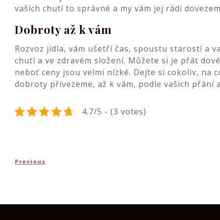
vašich chutí to správné a my vám jej rádi dovezem
Dobroty až k vám
Rozvoz jídla, vám ušetří čas, spoustu starostí a v
chutí a ve zdravém složení. Můžete si je přát dové
neboť ceny jsou velmi nízké. Dejte si cokoliv, n
dobroty přivezeme, až k vám, podle vašich přání 
4.7/5 - (3 votes)
Navigace
Previous
Previous
pro
Post
příspěvek