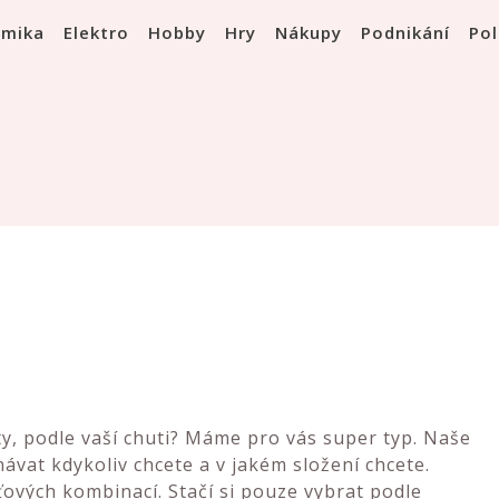
omika
Elektro
Hobby
Hry
Nákupy
Podnikání
Pol
oty, podle vaší chuti? Máme pro vás super typ. Naše
návat kdykoliv chcete a v jakém složení chcete.
vých kombinací. Stačí si pouze vybrat podle