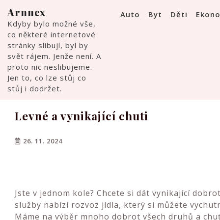
Skip
Arnnex
Auto
Byt
Děti
Ekon
to
Kdyby bylo možné vše,
content
co některé internetové
stránky slibují, byl by
svět rájem. Jenže není. A
proto nic neslibujeme.
Jen to, co lze stůj co
stůj i dodržet.
Levné a vynikající chuti
26. 11. 2024
Jste v jednom kole? Chcete si dát vynikající dobr
služby nabízí
rozvoz jídla
, který si můžete vychut
Máme na výběr mnoho dobrot všech druhů a chuťo