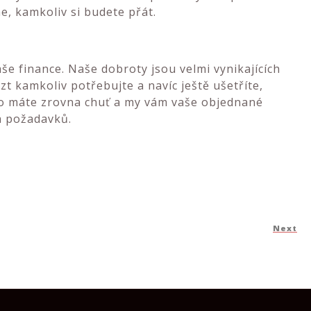
e, kamkoliv si budete přát.
aše finance. Naše dobroty jsou velmi vynikajících
zt kamkoliv potřebujte a navíc ještě ušetříte,
a co máte zrovna chuť a my vám vaše objednané
a požadavků.
Next
N
Po