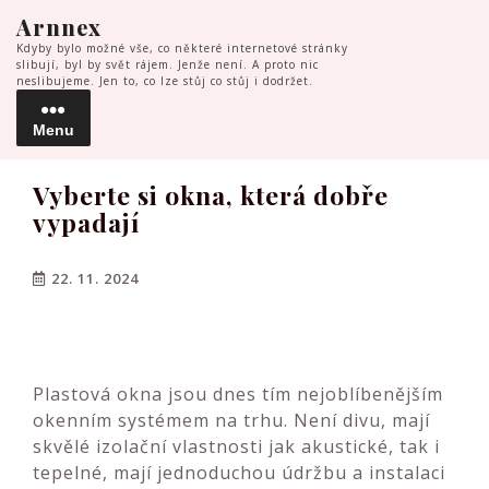
Skip
Arnnex
to
Kdyby bylo možné vše, co některé internetové stránky
content
slibují, byl by svět rájem. Jenže není. A proto nic
neslibujeme. Jen to, co lze stůj co stůj i dodržet.
Menu
Menu
Vyberte si okna, která dobře
vypadají
22. 11. 2024
Plastová okna jsou dnes tím nejoblíbenějším
okenním systémem na trhu. Není divu, mají
skvělé izolační vlastnosti jak akustické, tak i
tepelné, mají jednoduchou údržbu a instalaci