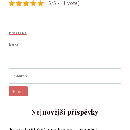
5/5 - (1 vote)
Navigace
Previous
Previous
pro
Post
Next
Next
příspěvek
Post
Search
Nejnovější příspěvky
Jak si užít špičkové hry bez ruinování