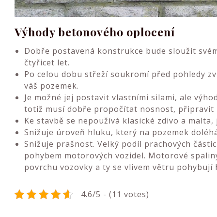
Výhody betonového oplocení
Dobře postavená konstrukce bude sloužit svému
čtyřicet let.
Po celou dobu střeží soukromí před pohledy zv
váš pozemek.
Je možné jej postavit vlastními silami, ale výho
totiž musí dobře propočítat nosnost, připravit 
Ke stavbě se nepoužívá klasické zdivo a malta, j
Snižuje úroveň hluku, který na pozemek doléhá z
Snižuje prašnost. Velký podíl prachových částic 
pohybem motorových vozidel. Motorové spaliny t
povrchu vozovky a ty se vlivem větru pohybují
4.6/5 - (11 votes)