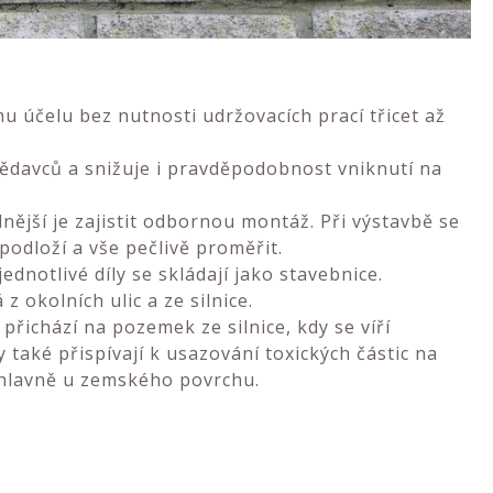
 účelu bez nutnosti udržovacích prací třicet až
ědavců a snižuje i pravděpodobnost vniknutí na
dnější je zajistit odbornou montáž. Při výstavbě se
podloží a vše pečlivě proměřit.
ednotlivé díly se skládají jako stavebnice.
 okolních ulic a ze silnice.
přichází na pozemek ze silnice, kdy se víří
aké přispívají k usazování toxických částic na
 hlavně u zemského povrchu.