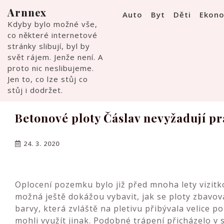
Skip
Arnnex
Auto
Byt
Děti
Ekon
to
Kdyby bylo možné vše,
content
co některé internetové
stránky slibují, byl by
svět rájem. Jenže není. A
proto nic neslibujeme.
Jen to, co lze stůj co
stůj i dodržet.
Betonové ploty Čáslav nevyžadují p
24. 3. 2020
Oplocení pozemku bylo již před mnoha lety vizitko
možná ještě dokážou vybavit, jak se ploty zbavov
barvy, která zvláště na pletivu přibývala velice p
mohli využít jinak. Podobné trápení přicházelo v 