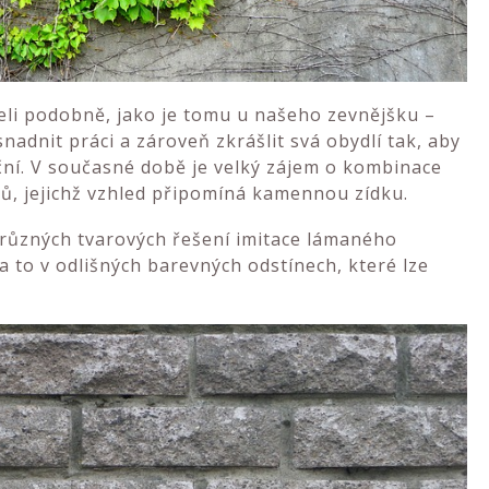
eli podobně, jako je tomu u našeho zevnějšku –
snadnit práci a zároveň zkrášlit svá obydlí tak, aby
kční. V současné době je velký zájem o kombinace
ů, jejichž vzhled připomíná kamennou zídku.
ůzných tvarových řešení imitace lámaného
 to v odlišných barevných odstínech, které lze