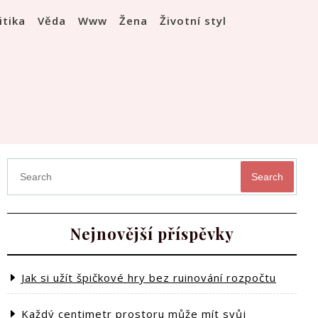
itika
Věda
Www
Žena
Životní styl
Search
Nejnovější příspěvky
Jak si užít špičkové hry bez ruinování rozpočtu
Každý centimetr prostoru může mít svůj