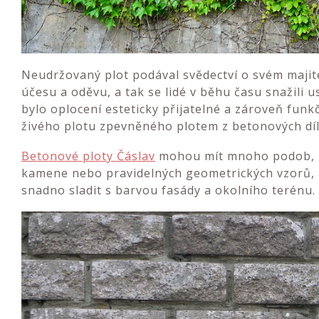
Neudržovaný plot podával svědectví o svém majit
účesu a oděvu, a tak se lidé v běhu času snažili u
bylo oplocení esteticky přijatelné a zároveň fun
živého plotu zpevněného plotem z betonových díl
Betonové ploty Čáslav
mohou mít mnoho podob, r
kamene nebo pravidelných geometrických vzorů, a
snadno sladit s barvou fasády a okolního terénu.