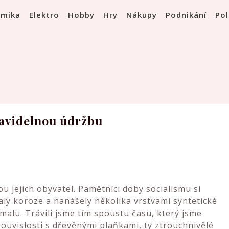
omika
Elektro
Hobby
Hry
Nákupy
Podnikání
Pol
ravidelnou údržbu
u jejich obyvatel. Pamětníci doby socialismu si
aly koroze a nanášely několika vrstvami syntetické
omalu. Trávili jsme tím spoustu času, který jsme
souvislosti s dřevěnými plaňkami, ty ztrouchnivělé