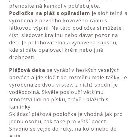
přenositelná kamkoliv potřebujete.
Podložka na pláž s opěradlem
je složitelná a
vyrobená z pevného kovového rámu s
látkovou výplní. Na této podložce si můžete i
číst, sledovat krajinu nebo dávat pozor na
děti. Je polohovatelná a vybavena kapsou,
kde si dáte opalovací krém nebo jiné
drobnosti.
Plážová deka
se vyrábí v hezkých veselých
barvách a jde složit do rozměru malé tašky. Je
vyrobena ze dvou vrstev, z nichž spodní je
voděodolná. Skvěle poslouží většímu
množství lidí na písku, trávě i plážích s
kamínky.
Skládací plážová podložka
je vhodná jak pro
jednu osobu, tak také pro větší počet.
Snadno se vejde do ruky, na kolo nebo do
auta.