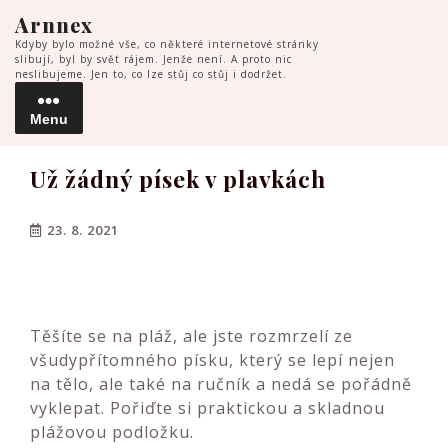
Skip
Arnnex
to
Kdyby bylo možné vše, co některé internetové stránky
content
slibují, byl by svět rájem. Jenže není. A proto nic
neslibujeme. Jen to, co lze stůj co stůj i dodržet.
Menu
Menu
Už žádný písek v plavkách
23. 8. 2021
Těšíte se na pláž, ale jste rozmrzelí ze
všudypřítomného písku, který se lepí nejen
na tělo, ale také na ručník a nedá se pořádně
vyklepat. Pořiďte si praktickou a skladnou
plážovou podložku.