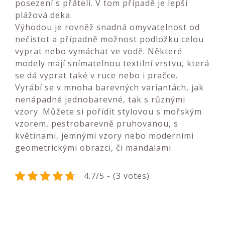
posezení s přáteli. V tom případě je lepší
plážová deka.
Výhodou je rovněž snadná omyvatelnost od
nečistot a případně možnost podložku celou
vyprat nebo vymáchat ve vodě. Některé
modely mají snímatelnou textilní vrstvu, která
se dá vyprat také v ruce nebo i pračce.
Vyrábí se v mnoha barevných variantách, jak
nenápadné jednobarevné, tak s různými
vzory. Můžete si pořídit stylovou s mořským
vzorem, pestrobarevně pruhovanou, s
květinami, jemnými vzory nebo moderními
geometrickými obrazci, či mandalami.
4.7/5 - (3 votes)
Navigace