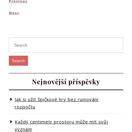
Previous
Previous
pro
Post
Next
Next
příspěvek
Post
Search
Nejnovější příspěvky
Jak si užít špičkové hry bez ruinování
rozpočtu
Každý centimetr prostoru může mít svůj
význam