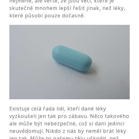
nejméně, ale věřte, že jsou věci, které je
skutečně mnohem lepší řešit jinak, než léky,
které působí pouze dočasně.
Existuje celá řada lidí, kteří dané léky
vyzkoušeli jen tak pro zábavu. Něco takového
ale může být nebezpečné, což si daní jedinci
neuvědomují. Nikdo z nás by neměl brát léky
jen tak. Může to našemu tělu uškodit, než