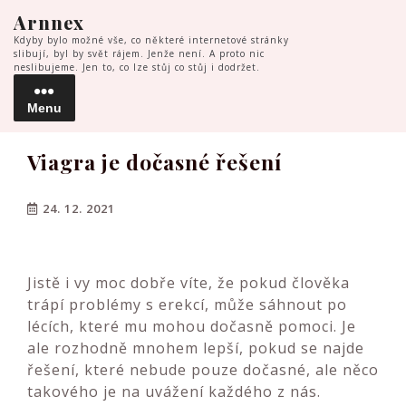
Skip
Arnnex
to
Kdyby bylo možné vše, co některé internetové stránky
content
slibují, byl by svět rájem. Jenže není. A proto nic
neslibujeme. Jen to, co lze stůj co stůj i dodržet.
Menu
Menu
Viagra je dočasné řešení
24. 12. 2021
Jistě i vy moc dobře víte, že pokud člověka
trápí problémy s erekcí, může sáhnout po
lécích, které mu mohou dočasně pomoci. Je
ale rozhodně mnohem lepší, pokud se najde
řešení, které nebude pouze dočasné, ale něco
takového je na uvážení každého z nás.