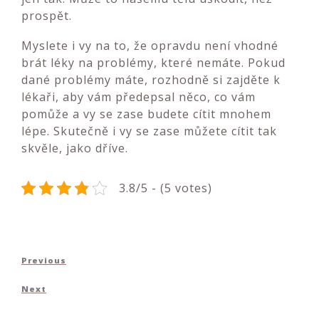
prospět.
Myslete i vy na to, že opravdu není vhodné
brát léky na problémy, které nemáte. Pokud
dané problémy máte, rozhodně si zajděte k
lékaři, aby vám předepsal něco, co vám
pomůže a vy se zase budete cítit mnohem
lépe. Skutečně i vy se zase můžete cítit tak
skvěle, jako dříve.
3.8/5 - (5 votes)
Navigace
Previous
Previous
pro
Post
Next
Next
příspěvek
Post