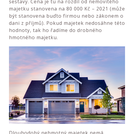
sestavy. Cena je tu na rozdíl od nemovitého
majetku stanovena na 80 000 Kč – 2021 (může
být stanovena buďto firmou nebo zákonem o
dani z příjmů). Pokud majetek nedosáhne této
hodnoty, tak ho řadíme do drobného
hmotného majetku.
Dlouhodobý nehmotný majetek nemá