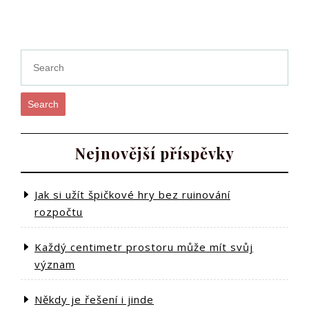
příspěvek
Post
Search
Nejnovější příspěvky
Jak si užít špičkové hry bez ruinování
rozpočtu
Každý centimetr prostoru může mít svůj
význam
Někdy je řešení i jinde