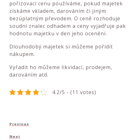
pořizovací cenu používáme, pokud majetek
získáme vkladem, darováním či jiným
bezúplatným převodem. O ceně rozhoduje
soudní znalec odhadem a ceny vyjadřuje pak
hodnotu majetku v den jeho ocenění.
Dlouhodobý majetek si můžeme pořídit
nákupem.
Vyřadit ho můžeme likvidací, prodejem,
darováním atd.
4.2/5 - (11 votes)
Navigace
Previous
Previous
pro
Post
Next
Next