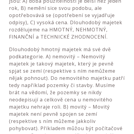
jsou: A) doba použitelnosti je delší než jeden
rok, B) nemění sice svou podobu, ale
opotřebovává se (opotřebení se vyjadřuje
odpisy), C) vysoká cena. Dlouhodobý majetek
rozdělujeme na HMOTNÝ, NEHMOTNÝ,
FINANČNÍ a TECHNICKÉ ZHODNOCENÍ.
Dlouhodobý hmotný majetek má své dvě
podkategorie. A) nemovitý – Nemovitý
majetek je takový majetek, který je pevně
spjat se zemí (respektive s ním nemůžeme
nějak pohnout). Do nemovitého majetku patří
tedy například pozemky či stavby. Musíme
brát na vědomí, že pozemky se nikdy
neodepisují a celkově cena u nemovitého
majetku nehraje roli. B) movitý – Movitý
majetek není pevně spojen se zemí
(respektive s ním můžeme jakkoliv
pohybovat). Příkladem můžou být počítačové